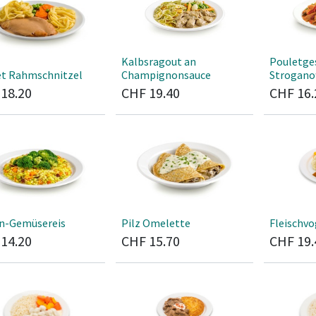
Kalbsragout an
Pouletge
et Rahmschnitzel
Champignonsauce
Stroganoff
F
18.20
CHF
19.40
CHF
16.
an-Gemüsereis
Pilz Omelette
Fleischvo
F
14.20
CHF
15.70
CHF
19.