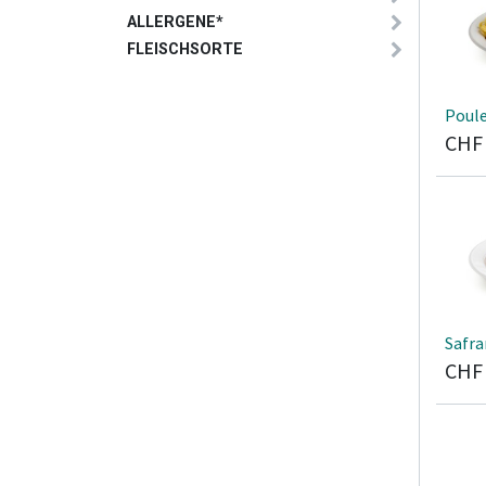
ALLERGENE*
FLEISCHSORTE
Poul
CH
Safr
CH