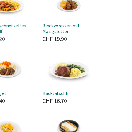
schnetzeltes
Rindsvoressen mit
Maisgaletten
20
CHF
19.90
gel
Hacktätschli
40
CHF
16.70