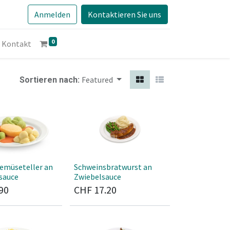
Anmelden
Kontaktieren Sie uns
0
Kontakt
Featured
Sortieren nach:
Gemüseteller an
Schweinsbratwurst an
sauce
Zwiebelsauce
90
CHF
17.20