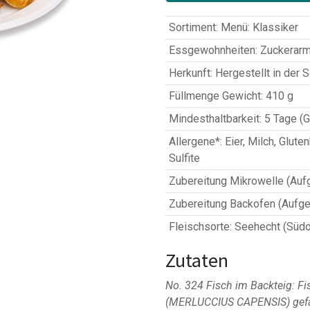
Sortiment
:
Menü: Klassiker
Essgewohnheiten
:
Zuckerarm
Herkunft
:
Hergestellt in der 
Füllmenge Gewicht
:
410 g
Mindesthaltbarkeit
:
5 Tage (G
Allergene*
:
Eier
,
Milch
,
Gluten
Sulfite
Zubereitung Mikrowelle (Auf
Zubereitung Backofen (Aufge
Fleischsorte
:
Seehecht (Südos
Zutaten
No. 324 Fisch im Backteig: 
(MERLUCCIUS CAPENSIS) gefan