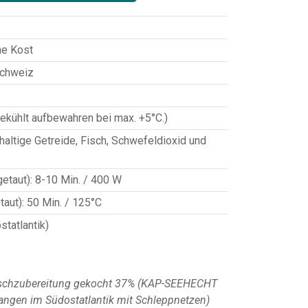
e Kost
Schweiz
ekühlt aufbewahren bei max. +5°C.)
haltige Getreide
,
Fisch
,
Schwefeldioxid und
getaut)
:
8-10 Min. / 400 W
taut)
:
50 Min. / 125°C
tatlantik)
Fischzubereitung gekocht 37% (KAP-SEEHECHT
gen im Südostatlantik mit Schleppnetzen)