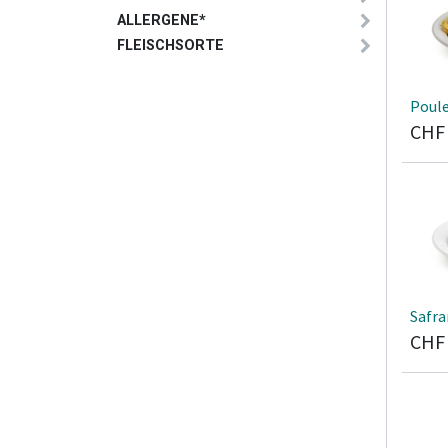
ALLERGENE*
FLEISCHSORTE
Poul
CH
Safr
CH