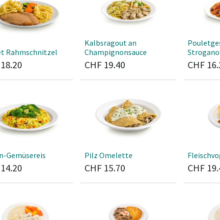
Kalbsragout an
Pouletge
et Rahmschnitzel
Champignonsauce
Stroganoff
F
18.20
CHF
19.40
CHF
16.
an-Gemüsereis
Pilz Omelette
Fleischvo
F
14.20
CHF
15.70
CHF
19.