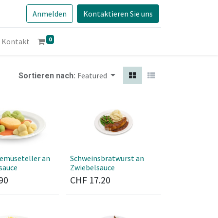
Anmelden
Kontaktieren Sie uns
0
Kontakt
Featured
Sortieren nach:
Gemüseteller an
Schweinsbratwurst an
sauce
Zwiebelsauce
90
CHF
17.20