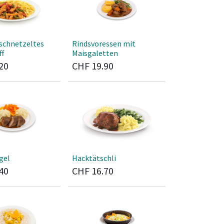
schnetzeltes
Rindsvoressen mit
Maisgaletten
20
CHF
19.90
gel
Hacktätschli
40
CHF
16.70